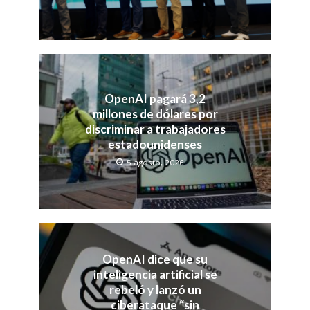
OpenAI pagará 3,2
millones de dólares por
discriminar a trabajadores
estadounidenses
5 agosto, 2026
OpenAI dice que su
inteligencia artificial se
rebeló y lanzó un
ciberataque “sin