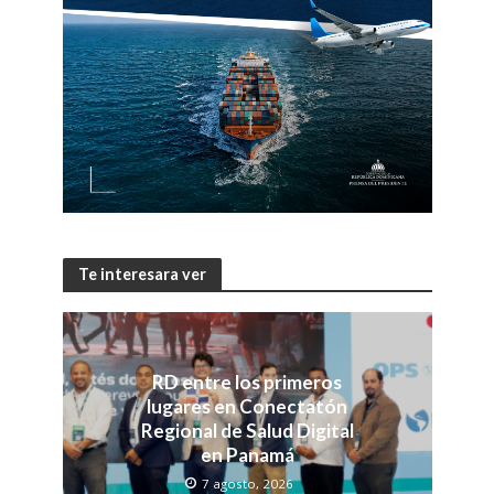
Te interesara ver
RD entre los primeros
lugares en Conectatón
Regional de Salud Digital
en Panamá
7 agosto, 2026