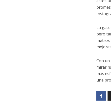
estos ú
promesa
Instagr
La gace
pero ta
metros 
mejores
Con un 
mirar ha
más esf
una pro