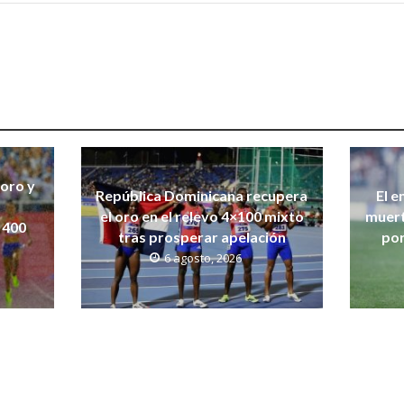
 oro y
República Dominicana recupera
El e
el oro en el relevo 4×100 mixto
muert
 400
tras prosperar apelación
por
6 agosto, 2026