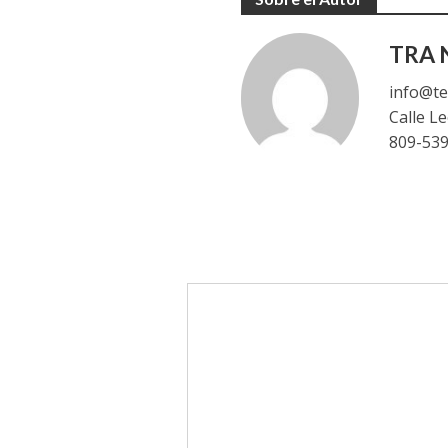
TRA N
info@te
Calle L
809-53