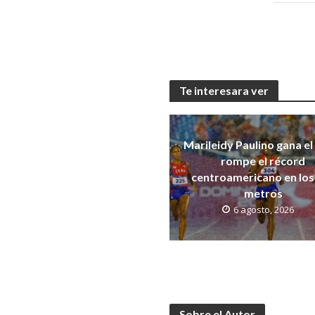
Te interesara ver
Marileidy Paulino gana el
rompe el récord
centroamericano en los
metros
6 agosto, 2026
Sobre el Autor