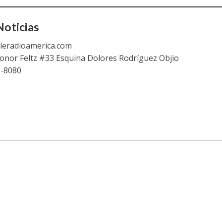
oticias
leradioamerica.com
eonor Feltz #33 Esquina Dolores Rodríguez Objio
9-8080