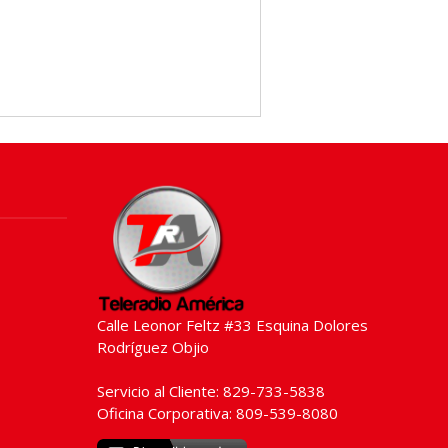
Calle Leonor Feltz #33 Esquina Dolores
Rodríguez Objio
Servicio al Cliente: 829-733-5838
Oficina Corporativa: 809-539-8080