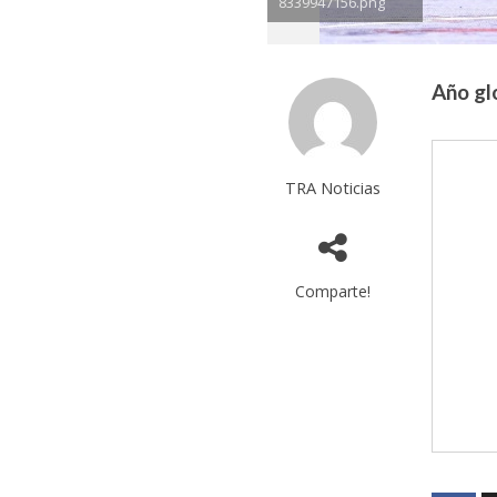
8339947156.png
Año gl
TRA Noticias
Comparte!