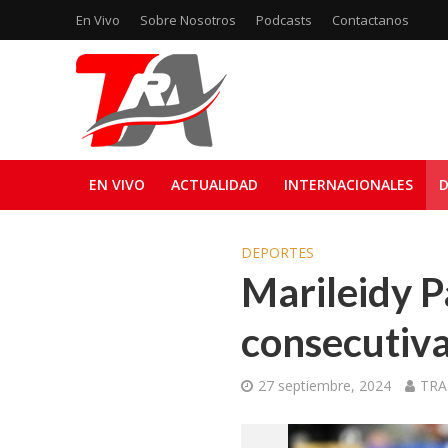
En Vivo
Sobre Nosotros
Podcasts
Contactanos
EN VIVO
ACTUALIDAD
INTERNACIONALES
D
DEPORTES
Marileidy P
consecutivas
27 septiembre, 2024
TRA 