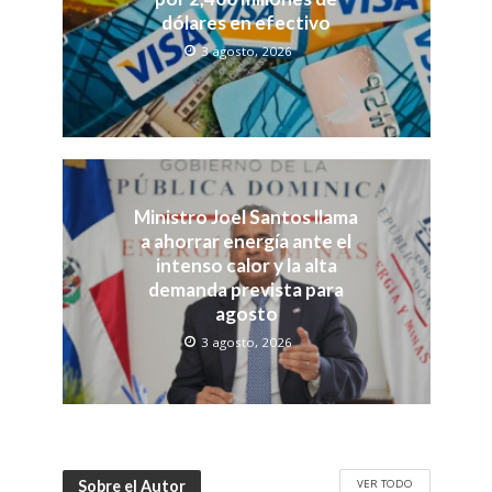
dólares en efectivo
3 agosto, 2026
Ministro Joel Santos llama
a ahorrar energía ante el
intenso calor y la alta
demanda prevista para
agosto
3 agosto, 2026
VER TODO
Sobre el Autor