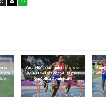
r la
Yeral Núñez conquista el oro en
Repúb
larará
los 400 metros con vallas para
oro d
icio
República Dominicana
5 agosto, 2026