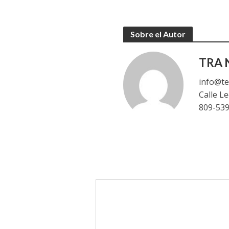
Sobre el Autor
TRA N
info@te
Calle L
809-53