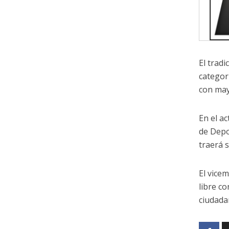
El tradi
categor
con may
En el a
de Depo
traerá 
El vice
libre c
ciudada