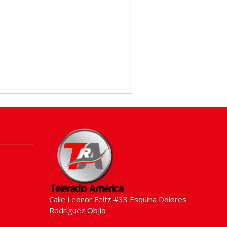
Calle Leonor Feltz #33 Esquina Dolores
Rodríguez Objio