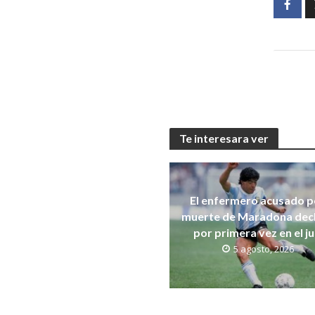
Te interesara ver
El enfermero acusado po
muerte de Maradona dec
por primera vez en el ju
5 agosto, 2026