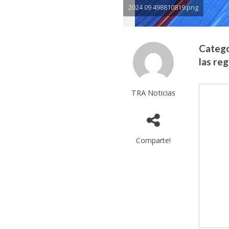
2024 09 498810819.png
Catego
las reg
TRA Noticias
Comparte!