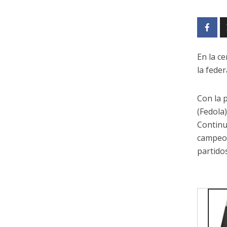
En la c
la fede
Con la 
(Fedola
Continu
campeon
partido