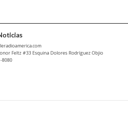
oticias
leradioamerica.com
eonor Feltz #33 Esquina Dolores Rodríguez Objio
9-8080