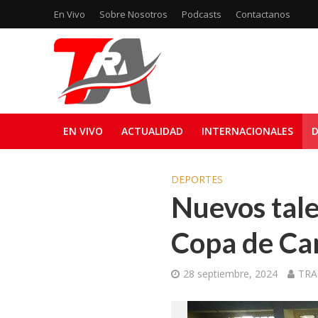
En Vivo
Sobre Nosotros
Podcasts
Contactanos
EN VIVO
ACTUALIDAD
INTERNACIONALES
D
DEPORTES
Nuevos tale
Copa de C
28 septiembre, 2024
TRA 