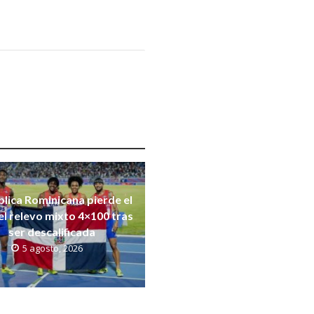
lica Rominicana pierde el
el relevo mixto 4×100 tras
ser descalificada
5 agosto, 2026