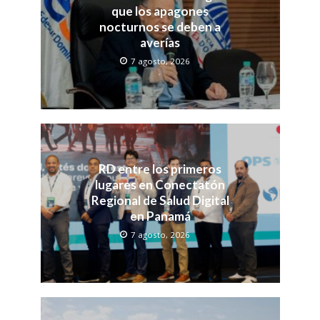
que los apagones
nocturnos se deben a
averías
7 agosto, 2026
RD entre los primeros
lugares en Conectatón
Regional de Salud Digital
en Panamá
7 agosto, 2026