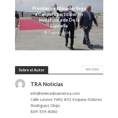
Presidente Abinader llega
a Cali para participar en
investidura de De la
Espriella
7 agosto, 2026
VER TODO
Sobre el Autor
TRA Noticias
info@teleradioamerica.com
Calle Leonor Feltz #33 Esquina Dolores
Rodríguez Objio
809-539-8080