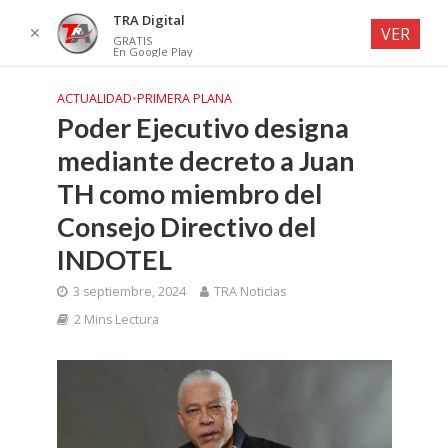
TRA Digital
✕
VER
GRATIS
En Google Play
ACTUALIDAD
•
PRIMERA PLANA
Poder Ejecutivo designa
mediante decreto a Juan
TH como miembro del
Consejo Directivo del
INDOTEL
3 septiembre, 2024
TRA Noticias
2 Mins Lectura