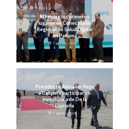
RD entre los primeros
lugares en Conectatón
Regional de Salud Digital
en Panamá
7 agosto, 2026
Presidente Abinader llega
a Cali para participar en
investidura de De la
Espriella
7 agosto, 2026