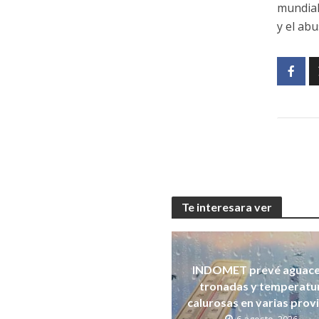
mundial
y el ab
Te interesara ver
INDOMET prevé aguace
tronadas y temperatu
calurosas en varias prov