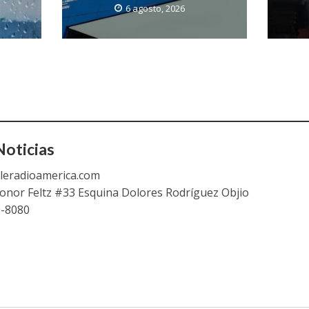
6 agosto, 2026
oticias
leradioamerica.com
eonor Feltz #33 Esquina Dolores Rodríguez Objio
9-8080