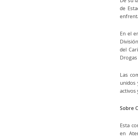
De su l
de Esta
enfrent
En el e
Divisió
del Car
Drogas 
Las com
unidos 
activos 
Sobre 
Esta co
en Ate