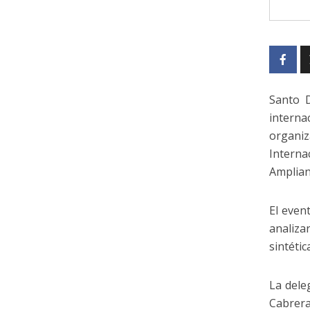
Santo D
interna
organi
Interna
Amplian
El even
analiza
sintétic
La dele
Cabrera