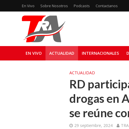
En Vivo
Sobre Nosotros
Podcasts
Contactanos
EN VIVO
ACTUALIDAD
INTERNACIONALES
D
ACTUALIDAD
RD particip
drogas en A
se reúne co
29 septiembre, 2024
TRA 