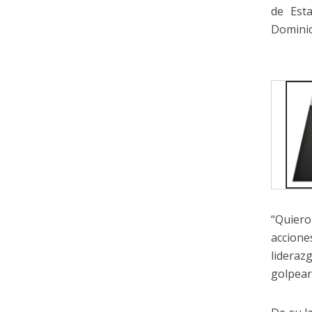
de Est
Dominic
“Quiero
accione
lideraz
golpear