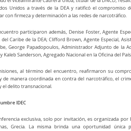
ado el vicealmirante Cabrera Ulloa, titular de la DNCD, resal
dos Unidos a través de la DEA y ratificó el compromiso 
ar con firmeza y determinación a las redes de narcotráfico.
ncuentro participaron además, Denise Foster, Agente Espec
n del Caribe de la DEA; Clifford Brown, Agente Especial, Asis
ibe, George Papadopoulos, Administrador Adjunto de la Ad
y Kaleb Sanderson, Agregado Nacional en la Oficina del Paí
isiones, al término del encuentro, reafirmaron su compr
y de manera coordinada en contra del narcotráfico, el crim
y el delito transnacional.
Cumbre IDEC
nferencia exclusiva, solo por invitación, es organizada por 
nas, Grecia. La misma brinda una oportunidad única p