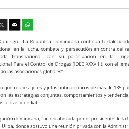
omingo.- La República Dominicana continúa fortaleciend
cional en la lucha, combate y persecución en contra del na
zada transnacional, con su participación en la Trig
cional Para el Control de Drogas (IDEC XXXVIII), con el lema
do las asociaciones globales”
to que reúne a jefes y jefas antinarcóticos de más de 135 pa
ron las estrategias conjuntas, comportamientos y tendencias d
as a nivel mundial.
gación dominicana, fue encabezada por el presidente de la 
 Ulloa, donde sostuvo una reunión privada con la Administ