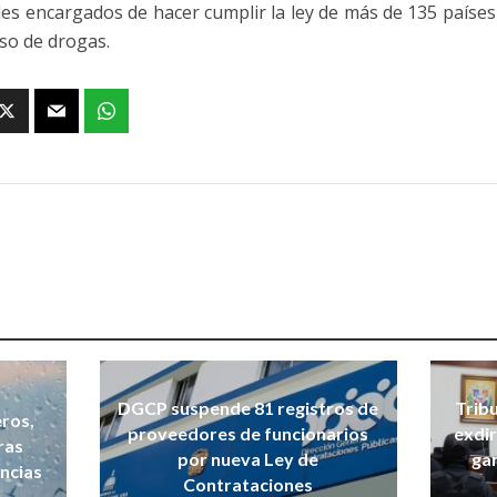
es encargados de hacer cumplir la ley de más de 135 países e
uso de drogas.
DGCP suspende 81 registros de
Tribu
ros,
proveedores de funcionarios
exdir
ras
por nueva Ley de
ga
incias
Contrataciones