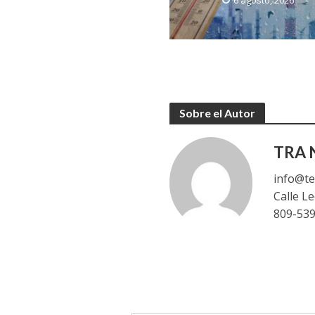
6 agosto, 2026
Sobre el Autor
TRA N
info@te
Calle L
809-53