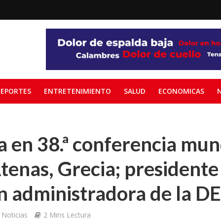
EPORTES
ENTRETENIMIENTO
SALUD
ECONOMICAS
a en 38.ª conferencia mun
tenas, Grecia; presiden
n administradora de la D
Noticias
2 Mins Lectura