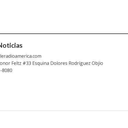
oticias
leradioamerica.com
eonor Feltz #33 Esquina Dolores Rodríguez Objio
9-8080