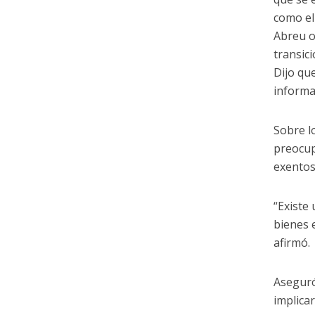
como el 
Abreu o
transici
Dijo qu
informa
Sobre l
preocup
exentos
“Existe
bienes 
afirmó.
Aseguró
implica