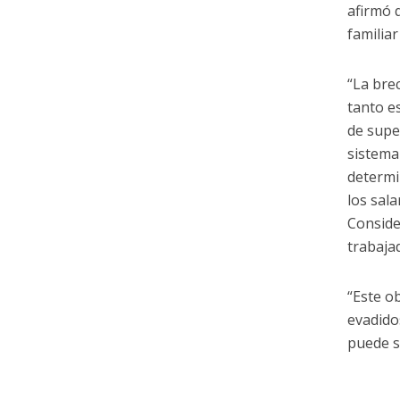
afirmó 
familia
“La bre
tanto e
de supe
sistema
determi
los sal
Conside
trabajad
“Este o
evadido
puede s