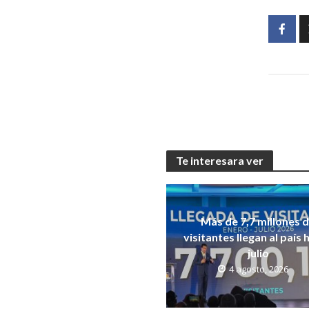
Te interesara ver
Más de 7,7 millones 
visitantes llegan al país 
julio
4 agosto, 2026