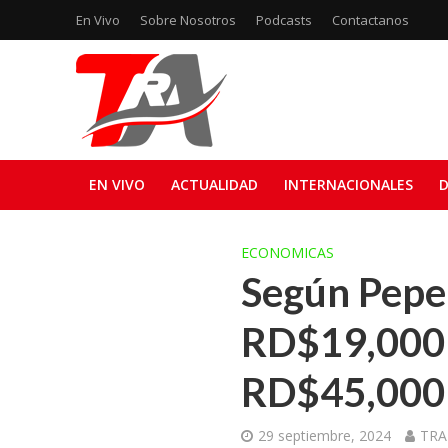
En Vivo
Sobre Nosotros
Podcasts
Contactanos
EN VIVO
ACTUALIDAD
INTERNACIONALES
D
ECONOMICAS
Según Pepe 
RD$19,000 y
RD$45,000
29 septiembre, 2024
TRA 