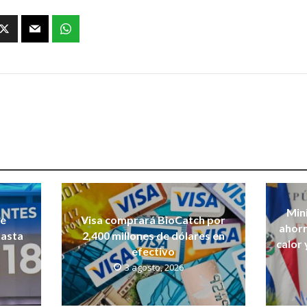
Mini
de
Visa comprará BioCatch por
ahorr
hasta
2,400 millones de dólares en
calor 
efectivo
3 agosto, 2026