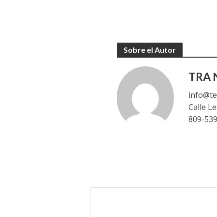
Sobre el Autor
TRA N
info@te
Calle L
809-53