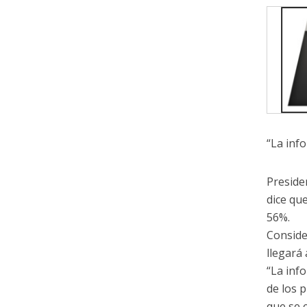
“La inf
Preside
dice qu
56%.
Conside
llegará
“La inf
de los 
que se 