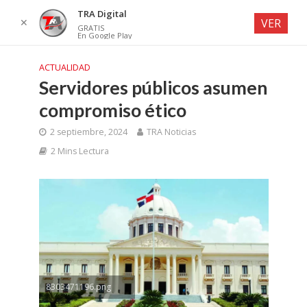
TRA Digital
✕
VER
GRATIS
En Google Play
ACTUALIDAD
Servidores públicos asumen
compromiso ético
2 septiembre, 2024
TRA Noticias
2 Mins Lectura
8303471196.png