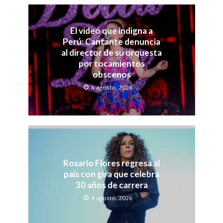
El video que indigna a
Perú: Cantante denuncia
al director de su orquesta
por tocamientos
obscenos
4 agosto, 2026
Rosario Flores regresa al
país con gira que celebra
30 años de carrera
4 agosto, 2026