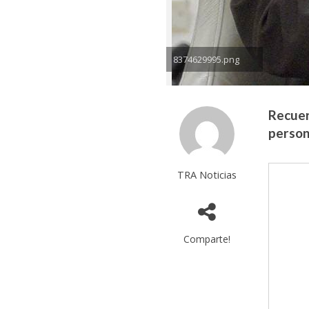
8374629995.png
Recuer
person
TRA Noticias
Comparte!