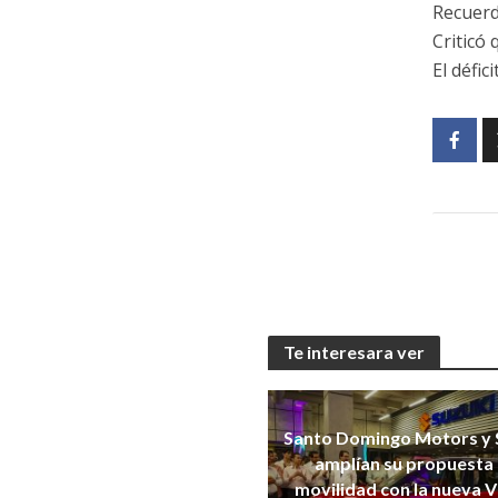
Recuerd
Criticó
El défic
Te interesara ver
Santo Domingo Motors y 
amplían su propuesta
movilidad con la nueva V