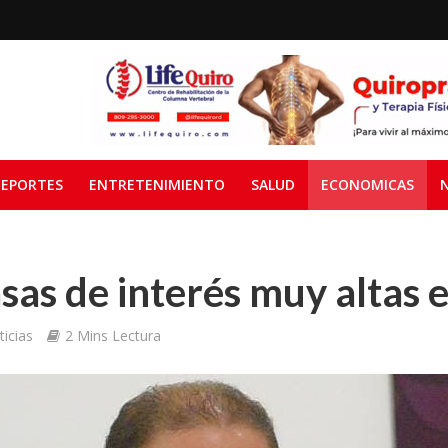
EPORTES
ENTRETENIMIENTO
SALUD
ECONOMICAS
asas de interés muy altas 
icias
2 Mins Lectura