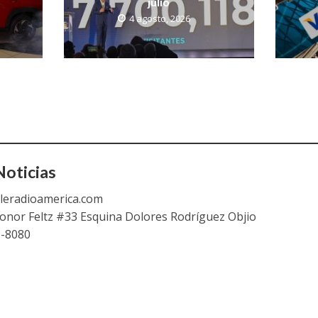
julio
4 agosto, 2026
oticias
leradioamerica.com
eonor Feltz #33 Esquina Dolores Rodríguez Objio
9-8080