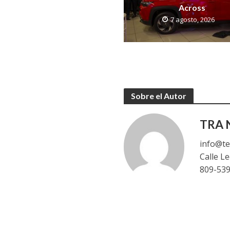
Across
7 agosto, 2026
Sobre el Autor
TRA N
info@te
Calle L
809-53