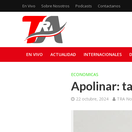
En Vivo
Sobre Nosotros
Podcasts
Contactanos
EN VIVO
ACTUALIDAD
INTERNACIONALES
D
ECONOMICAS
Apolinar: t
22 octubre, 2024
TRA Not