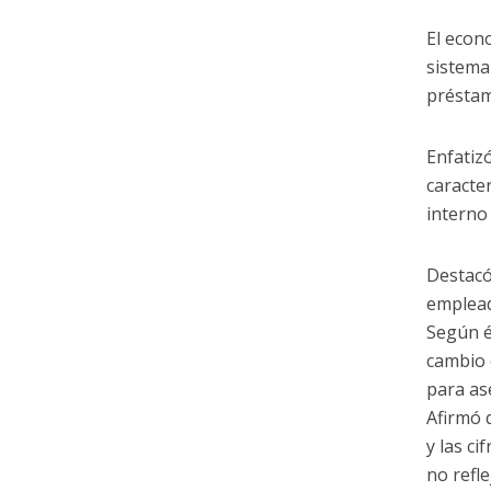
El econ
sistema
préstam
Enfatiz
caracte
interno 
Destacó
emplead
Según él
cambio 
para as
Afirmó 
y las c
no refle