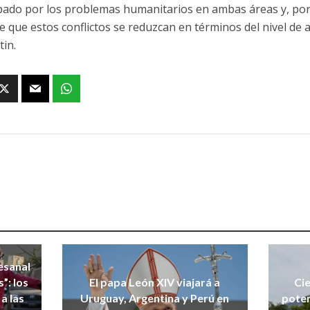
ado por los problemas humanitarios en ambas áreas y, por
 que estos conflictos se reduzcan en términos del nivel de ac
tin.
esanal
”: los
El papa León XIV viajará a
Ci
a las
Uruguay, Argentina y Perú en
poten