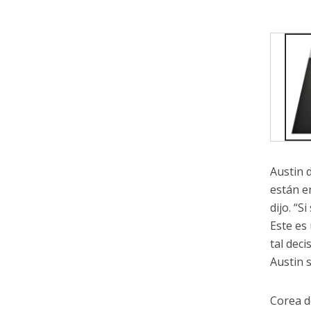
Austin 
están e
dijo. “
Este es
tal deci
Austin 
Corea d