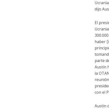
Ucrania
dijo Aus
El pres
Ucrania
300.000
haber [
princip
tomando
parte d
Austin 
la OTAN
reunión
preside
con el 
Austin d