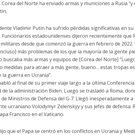
. Corea del Norte ha enviado armas y municiones a Rusia “y e
tin.
idente Vladimir Putin ha sufrido pérdidas significativas en s
. Funcionarios estadounidenses dijeron recientemente que 
 militares desde que comenzó la guerra en febrero de 2022.
incluso] más problemas de los que la mayoría de la gente pien
io buscaba más armas y equipos de [Corea del Norte] “Luego
 medidas para atraer a más gente, bueno… estas tropas es
e la guerra en Ucrania”.
habló al final de su primer viaje largo a la última Conferenc
 de la administración Biden. Luego se trasladó a Roma, dond
 de Ministros de Defensa del G-7. Llegó inesperadamente a 
nte ucraniano Volodymyr Zelenskyy y sus jefes de defensa. 
Papa Francisco en el Vaticano.
ijo que el Papa se centró en los conflictos en Ucrania y Medi