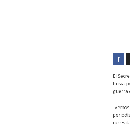
El Secr
Rusia p
guerra 
“Vemos 
periodi
necesit