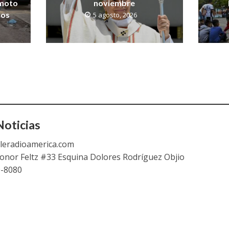
emoto
noviembre
sos
5 agosto, 2026
oticias
leradioamerica.com
eonor Feltz #33 Esquina Dolores Rodríguez Objio
9-8080