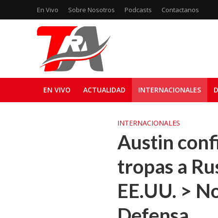
En Vivo
Sobre Nosotros
Podcasts
Contactanos
EN VIVO
ACTUALIDAD
INTERNACIONALES
D
INTERNACIONALES
Austin conf
tropas a Ru
EE.UU. > No
Defensa