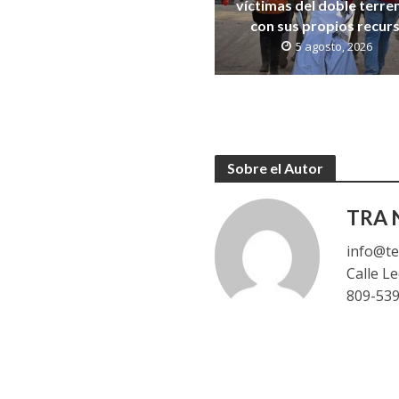
víctimas del doble terr
con sus propios recur
5 agosto, 2026
Sobre el Autor
TRA N
info@te
Calle L
809-53