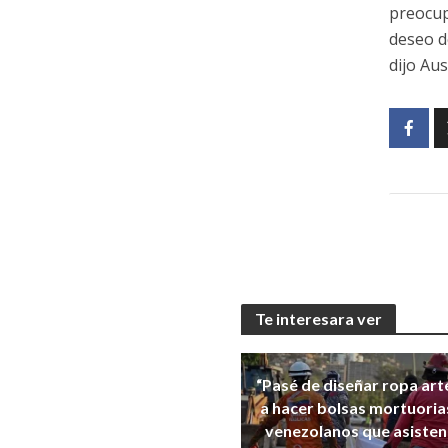
preocup
deseo de
dijo Aus
Te interesara ver
“Pasé de diseñar ropa art
a hacer bolsas mortuorias
venezolanos que asisten 