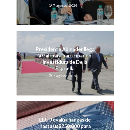
7 agosto, 2026
Presidente Abinader llega
a Cali para participar en
investidura de De la
Espriella
7 agosto, 2026
EEUU evalúa fianzas de
hasta us$250,000 para