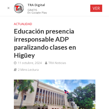
TRA Digital
✕
VER
GRATIS
En Google Play
ACTUALIDAD
Educación presencia
irresponsable ADP
paralizando clases en
Higüey
11 octubre, 2024
TRA Noticias
2 Mins Lectura