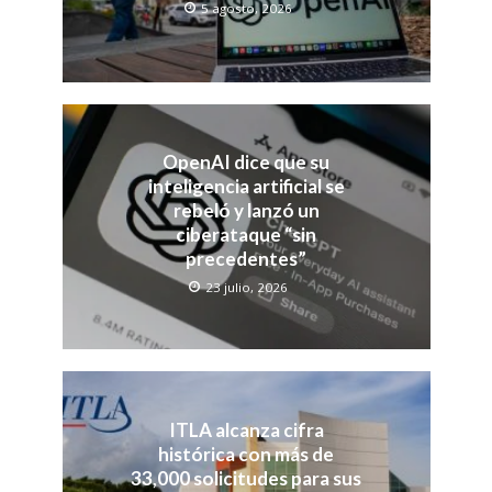
5 agosto, 2026
OpenAI dice que su
inteligencia artificial se
rebeló y lanzó un
ciberataque “sin
precedentes”
23 julio, 2026
ITLA alcanza cifra
histórica con más de
33,000 solicitudes para sus