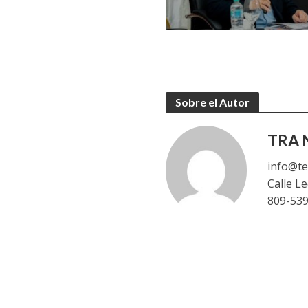
Sobre el Autor
TRA N
info@te
Calle L
809-53