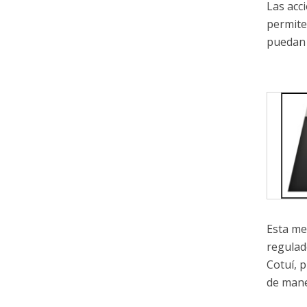
Las acc
permite
puedan 
Esta me
regulad
Cotuí, 
de mane