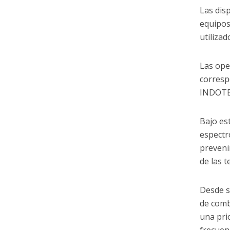
Las disp
equipos
utilizad
Las ope
corresp
INDOTEL
Bajo es
espectr
prevenir
de las 
Desde s
de comb
una pri