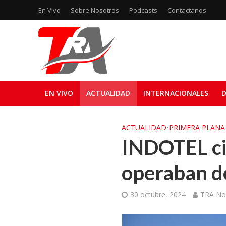
En Vivo
Sobre Nosotros
Podcasts
Contactanos
EN VIVO
ACTUALIDAD
INTERNACIONALES
D
ACTUALIDAD
•
PRIMERA PLANA
INDOTEL cie
operaban de
30 octubre, 2024
TRA Not