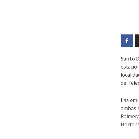
Santo 
estacio
localid
de Tele
Las emi
ambas e
Palmera
Hortens