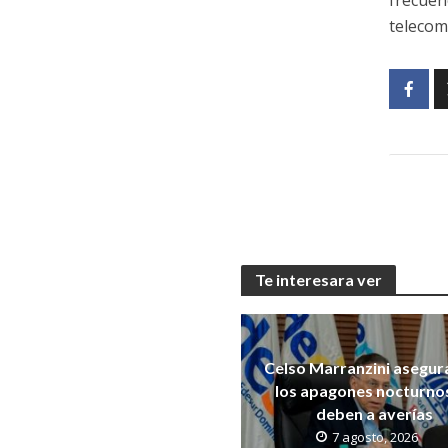
frecuen
telecom
Te interesara ver
Celso Marranzini asegur
los apagones nocturno
deben a averías
7 agosto, 2026