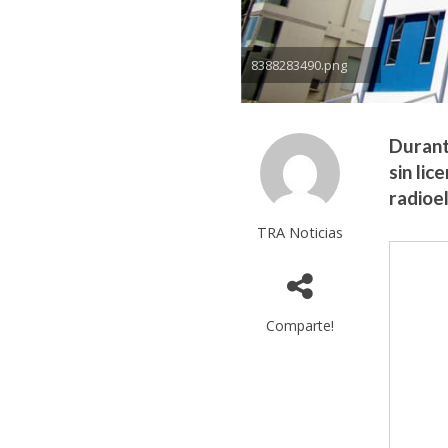
8388283490.png
Durant
sin lic
radioe
TRA Noticias
Comparte!