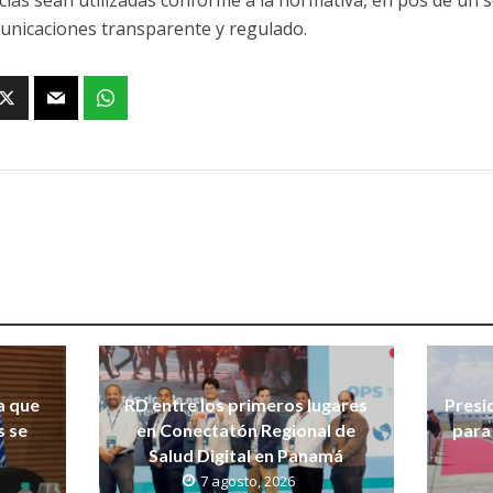
cias sean utilizadas conforme a la normativa, en pos de un s
unicaciones transparente y regulado.
a que
RD entre los primeros lugares
Presi
s se
en Conectatón Regional de
para 
Salud Digital en Panamá
7 agosto, 2026