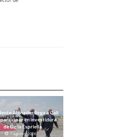
ector de
dente Abinader llega a Cali
participar en investidura
de De la Espriella
7 agosto, 2026