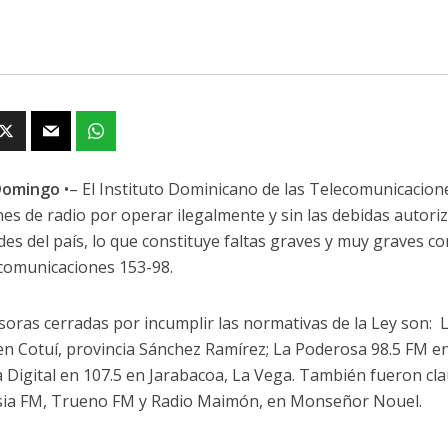
Domingo
•– El Instituto Dominicano de las Telecomunicacion
nes de radio por operar ilegalmente y sin las debidas autori
ades del país, lo que constituye faltas graves y muy graves c
comunicaciones 153-98.
soras cerradas por incumplir las normativas de la Ley son: L
n Cotuí, provincia Sánchez Ramírez; La Poderosa 98.5 FM e
 Digital en 107.5 en Jarabacoa, La Vega. También fueron cl
ia FM, Trueno FM y Radio Maimón, en Monseñor Nouel.