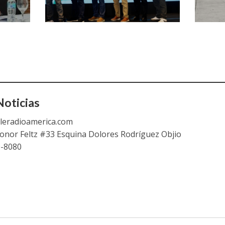
oticias
leradioamerica.com
eonor Feltz #33 Esquina Dolores Rodríguez Objio
9-8080