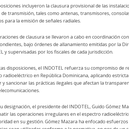
osiciones incluyeron la clausura provisional de las instalaci
 de transmisión, tales como antenas, transmisores, consolas
os para la emisión de señales radiales.
raciones de clausura se llevaron a cabo en coordinación con l
ondientes, bajo órdenes de allanamiento emitidas por la Dire
 y supervisadas por los fiscales de cada jurisdicción.
tas disposiciones, el INDOTEL refuerza su compromiso de regu
o radioeléctrico en República Dominicana, aplicando estrict
 y sancionar las prácticas ilegales que afectan la transparenc
telecomunicaciones.
u designación, el presidente del INDOTEL, Guido Gómez Maz
atir las operaciones irregulares en el espectro radioeléctri
oridad en su gestión. Gómez Mazara ha enfocado esfuerzos 