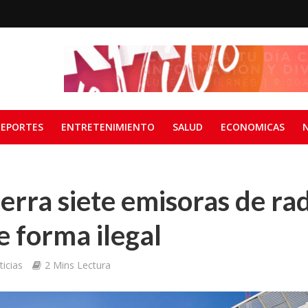
EPORTES
ENTRETENIMIENTO
SALUD
ECONOMICAS
rra siete emisoras de ra
 forma ilegal
icias
2 Mins Lectura