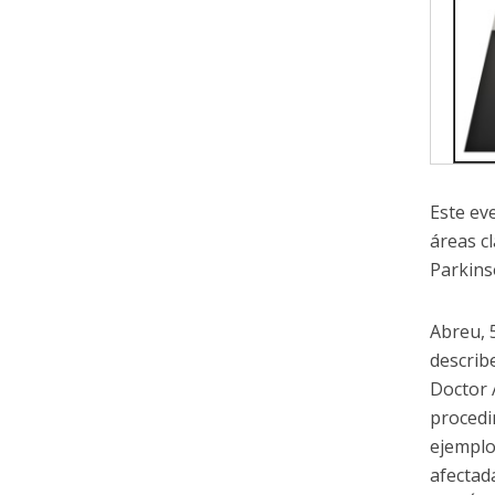
Este ev
áreas c
Parkins
Abreu, 5
describe
Doctor 
procedi
ejemplo
afectad