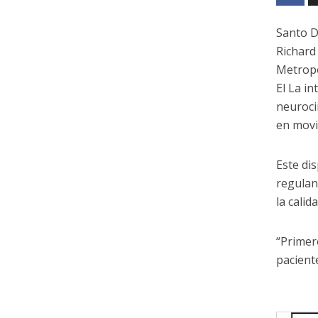
Santo D
Richard
Metropo
El La i
neuroci
en movi
Este di
regulan
la calid
“Primer
pacient