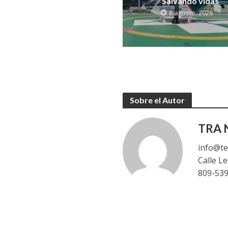
Salvando vidas
6 agosto, 2026
Sobre el Autor
TRA N
info@te
Calle L
809-53