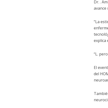
Dr. . Á
avance 
“La est
enferme
tecnoló
explica
“L. pero
El even
del HOM
neuroan
También
neuroci