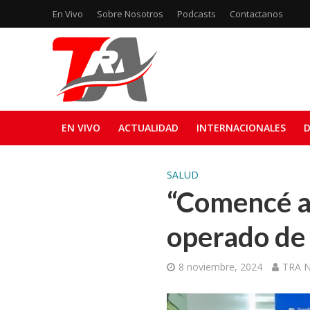
En Vivo
Sobre Nosotros
Podcasts
Contactanos
EN VIVO
ACTUALIDAD
INTERNACIONALES
D
SALUD
“Comencé a 
operado de
8 noviembre, 2024
TRA N