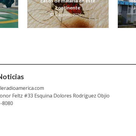
casos de malaria en este
lo
continente
J
5 agosto, 2026
oticias
leradioamerica.com
eonor Feltz #33 Esquina Dolores Rodríguez Objio
9-8080