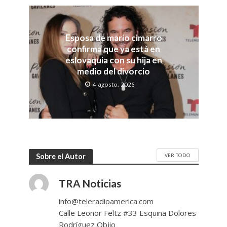
Esposa de mario cimarro
confirma que ya está en
eslovaquia con su hija en
medio del divorcio
4 agosto, 2026
VER TODO
Sobre el Autor
TRA Noticias
info@teleradioamerica.com
Calle Leonor Feltz #33 Esquina Dolores
Rodríguez Objio