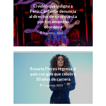
El video que indigna a
Perú: Cantante denuncia
al director de su orquesta
por tocamientos
obscenos
4 agosto, 2026
Rosario Flores regresa al
país con gira que celebra
30 años de carrera
4 agosto, 2026