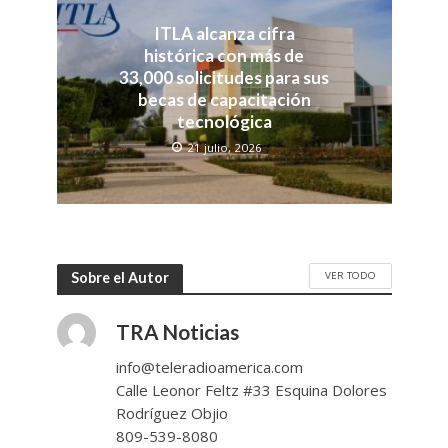
ITLA alcanza cifra
histórica con más de
33,000 solicitudes para sus
becas de capacitación
tecnológica
21 julio, 2026
VER TODO
Sobre el Autor
TRA Noticias
info@teleradioamerica.com
Calle Leonor Feltz #33 Esquina Dolores
Rodríguez Objio
809-539-8080