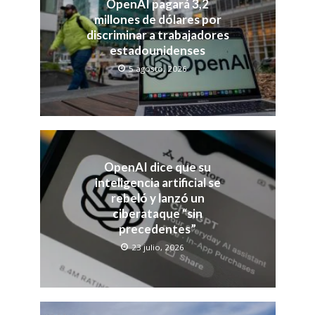
OpenAI pagará 3,2
millones de dólares por
discriminar a trabajadores
estadounidenses
5 agosto, 2026
OpenAI dice que su
inteligencia artificial se
rebeló y lanzó un
ciberataque “sin
precedentes”
23 julio, 2026