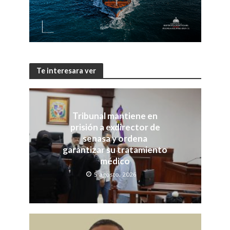
Te interesara ver
Tribunal mantiene en
prisión a exdirector de
senasa y ordena
garantizar su tratamiento
médico
5 agosto, 2026