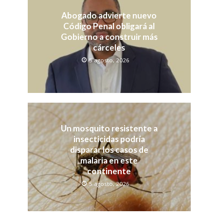
Abogado advierte nuevo
Código Penal obligará al
Gobierno a construir más
cárceles
5 agosto, 2026
Un mosquito resistente a
insecticidas podría
disparar los casos de
malaria en este
continente
5 agosto, 2026