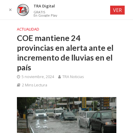
TRA Digital
✕
VER
GRATIS
En Google Play
ACTUALIDAD
COE mantiene 24
provincias en alerta ante el
incremento de lluvias en el
país
5 noviembre, 2024
TRA Noticias
2 Mins Lectura