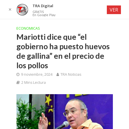
TRA Digital
✕
VER
GRATIS
En Google Play
ECONOMICAS
Mariotti dice que “el
gobierno ha puesto huevos
de gallina” en el precio de
los pollos
9 noviembre, 2024
TRA Noticias
2 Mins Lectura