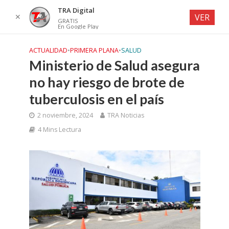
TRA Digital
✕
VER
GRATIS
En Google Play
ACTUALIDAD
•
PRIMERA PLANA
•
SALUD
Ministerio de Salud asegura
no hay riesgo de brote de
tuberculosis en el país
2 noviembre, 2024
TRA Noticias
4 Mins Lectura