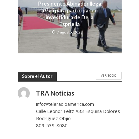
Presidente Abinader llega
a Cali para participar en
investidura de De la
Espriella
7 agosto, 2026
VER TODO
Sobre el Autor
TRA Noticias
info@teleradioamerica.com
Calle Leonor Feltz #33 Esquina Dolores
Rodríguez Objio
809-539-8080