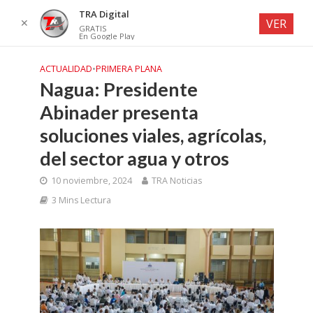
TRA Digital
✕
VER
GRATIS
En Google Play
ACTUALIDAD
•
PRIMERA PLANA
Nagua: Presidente
Abinader presenta
soluciones viales, agrícolas,
del sector agua y otros
10 noviembre, 2024
TRA Noticias
3 Mins Lectura