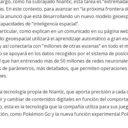
argo, como ha subrayado Niantic, esta tarea es “extremadame
s. En este contexto, para avanzar en “la próxima frontera de
a anunció que está desarrollando un nuevo modelo geoesp
apacidades de “inteligencia espacial”.
articular, como explican en un comunicado en su página web
o geoespacial utilizará el aprendizaje automático a gran e
y así conectarla con “millones de otras escenas” en todo el 
lo se apoyará en los datos recogidos por el sistema de posic
l que han entrenado más de 50 millones de redes neuronale
s de parámetros, más detallados, que permiten operaciones
nes.
la tecnología propia de Niantic, que aporta precisión a cada
tir y cambiar de contenidos digitales en función del comport
, esta es la tecnología que la compañía utiliza para sus jueg
ación, como Pokémon Go y la nueva función experimental P