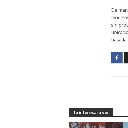
De mane
modelos
sin pro
ubicaci
basada e
Te interesara ver