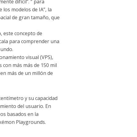
nte difícil”. ” para
 los modelos de IA”, la
acial de gran tamaño, que
, este concepto de
scala para comprender una
mundo.
ionamiento visual (VPS),
s con más más de 150 mil
 en más de un millón de
 centímetro y su capacidad
amiento del usuario. En
os basados ​​en la
okémon Playgrounds.