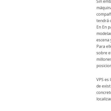
Sin emb
máquina
compañí
tendrá c
En En p
modelad
escena 
Para el
sobre e
millone
posicio
VPS es 
de exis
concreto
localiz