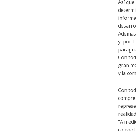
Así que
determi
informa
desarro
Además,
y, por 
paragua
Con tod
gran mo
y la co
Con tod
compren
represe
realida
“A medid
convert