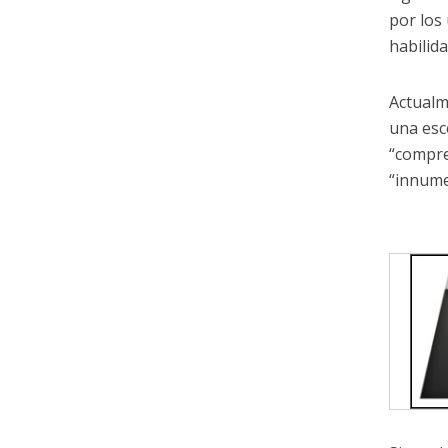
por los
habilid
Actualme
una esc
“compre
“innume