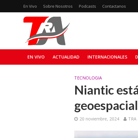
En Vivo
Sobre Nosotros
Podcasts
Contactanos
EN VIVO
ACTUALIDAD
INTERNACIONALES
D
TECNOLOGIA
Niantic est
geoespacial
20 noviembre, 2024
TRA 