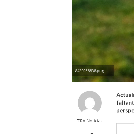
8420258838.png
Actual
faltan
perspe
TRA Noticias