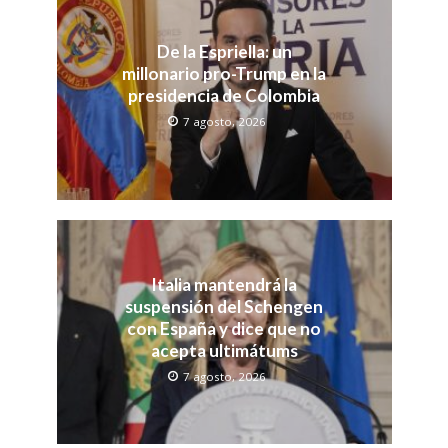
De la Espriella: un
millonario pro-Trump en la
presidencia de Colombia
7 agosto, 2026
Italia mantendrá la
suspensión del Schengen
con España y dice que no
acepta ultimátums
7 agosto, 2026