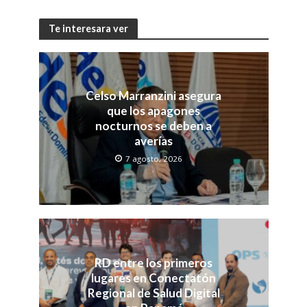
Te interesara ver
Celso Marranzini asegura
que los apagones
nocturnos se deben a
averías
7 agosto, 2026
RD entre los primeros
lugares en Conectatón
Regional de Salud Digital