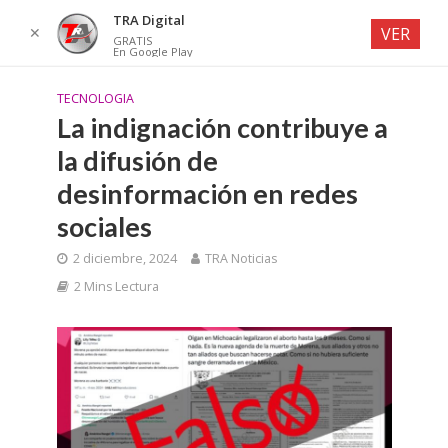
TRA Digital
✕
VER
GRATIS
En Google Play
TECNOLOGIA
La indignación contribuye a
la difusión de
desinformación en redes
sociales
2 diciembre, 2024
TRA Noticias
2 Mins Lectura