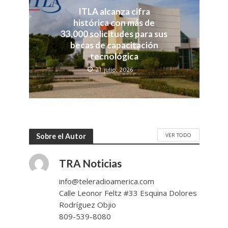
ITLA alcanza cifra
histórica con más de
33,000 solicitudes para sus
becas de capacitación
tecnológica
21 julio, 2026
VER TODO
Sobre el Autor
TRA Noticias
info@teleradioamerica.com
Calle Leonor Feltz #33 Esquina Dolores
Rodríguez Objio
809-539-8080