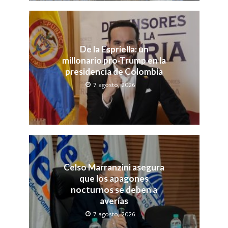
De la Espriella: un
millonario pro-Trump en la
presidencia de Colombia
7 agosto, 2026
Celso Marranzini asegura
que los apagones
nocturnos se deben a
averías
7 agosto, 2026