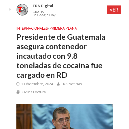
TRA Digital
✕
VER
GRATIS
En Google Play
INTERNACIONALES
•
PRIMERA PLANA
Presidente de Guatemala
asegura contenedor
incautado con 9.8
toneladas de cocaína fue
cargado en RD
13 diciembre, 2024
TRA Noticias
2 Mins Lectura