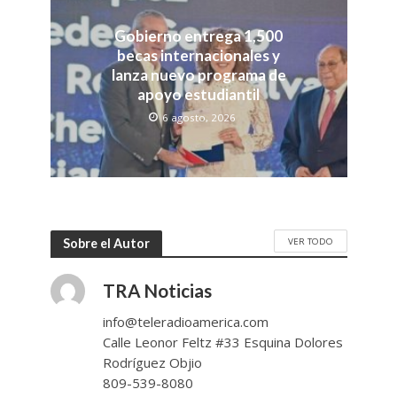
Gobierno entrega 1,500
becas internacionales y
lanza nuevo programa de
apoyo estudiantil
6 agosto, 2026
VER TODO
Sobre el Autor
TRA Noticias
info@teleradioamerica.com
Calle Leonor Feltz #33 Esquina Dolores
Rodríguez Objio
809-539-8080