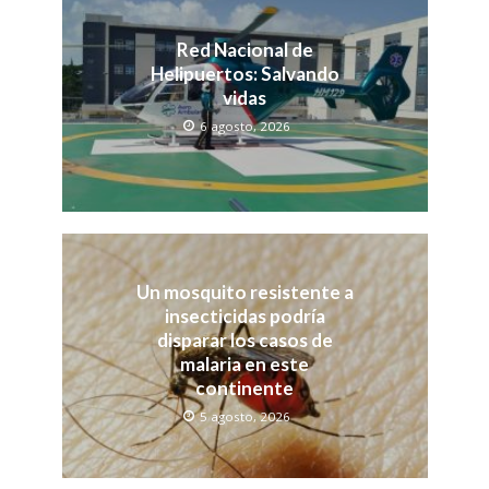
Red Nacional de
Helipuertos: Salvando
vidas
6 agosto, 2026
Un mosquito resistente a
insecticidas podría
disparar los casos de
malaria en este
continente
5 agosto, 2026