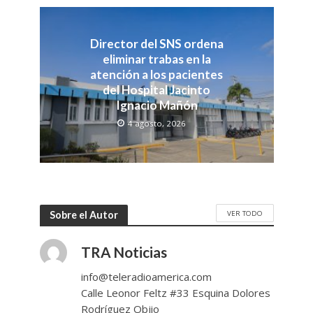
Director del SNS ordena
eliminar trabas en la
atención a los pacientes
del Hospital Jacinto
Ignacio Mañón
4 agosto, 2026
VER TODO
Sobre el Autor
TRA Noticias
info@teleradioamerica.com
Calle Leonor Feltz #33 Esquina Dolores
Rodríguez Objio