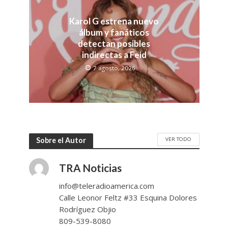
Karol G estrena nuevo
álbum y fanáticos
detectan posibles
indirectas a Feid
7 agosto, 2026
VER TODO
Sobre el Autor
TRA Noticias
info@teleradioamerica.com
Calle Leonor Feltz #33 Esquina Dolores
Rodríguez Objio
809-539-8080