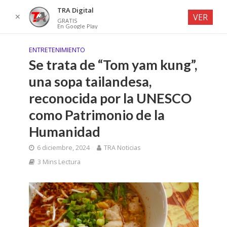
TRA Digital
✕
VER
GRATIS
En Google Play
ENTRETENIMIENTO
Se trata de “Tom yam kung”,
una sopa tailandesa,
reconocida por la UNESCO
como Patrimonio de la
Humanidad
6 diciembre, 2024
TRA Noticias
3 Mins Lectura