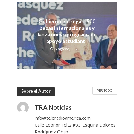
Gobierno entrega 1,500
becas internacionales y
lanza nuevo programa de
apoyo estudiantil
6 agosto, 2026
VER TODO
Sobre el Autor
TRA Noticias
info@teleradioamerica.com
Calle Leonor Feltz #33 Esquina Dolores
Rodríguez Objio