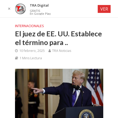
TRA Digital
✕
VER
GRATIS
En Google Play
INTERNACIONALES
El juez de EE. UU. Establece
el término para ..
10 febrero, 2025
TRA Noticias
1 Mins Lectura