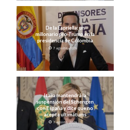
De la Espriella: un
millonario pro-Trump en la
presidencia de Colombia
7 agosto, 2026
Italia mantendrá la
suspensión del Schengen
con España y dice que no
acepta ultimátums
7 agosto, 2026