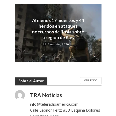
Al menos 17 muertos y 44
heridos en ataques
nocturnos de Rusia sobre
la región de Kiev
6 agosto, 2026
VER TODO
Sobre el Autor
TRA Noticias
info@teleradioamerica.com
Calle Leonor Feltz #33 Esquina Dolores
Rodríguez Objio