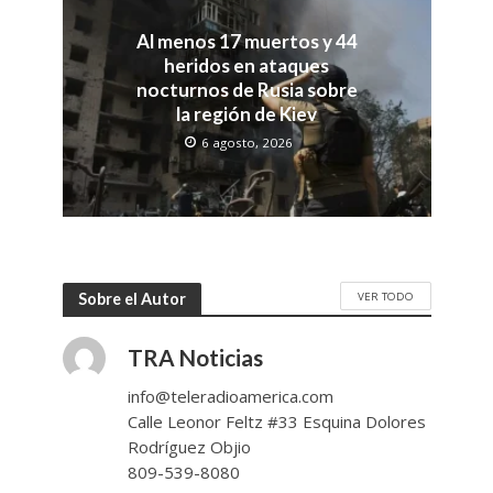
Al menos 17 muertos y 44
heridos en ataques
nocturnos de Rusia sobre
la región de Kiev
6 agosto, 2026
VER TODO
Sobre el Autor
TRA Noticias
info@teleradioamerica.com
Calle Leonor Feltz #33 Esquina Dolores
Rodríguez Objio
809-539-8080