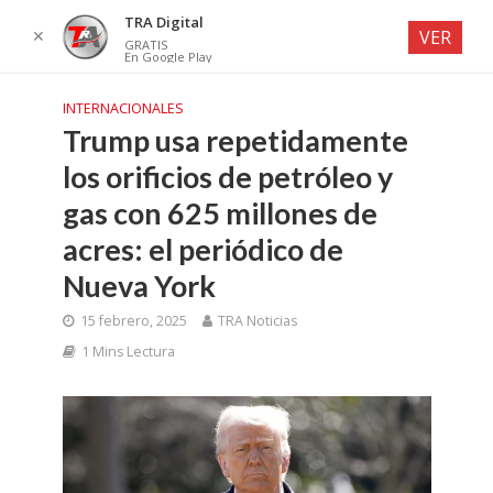
TRA Digital
✕
VER
GRATIS
En Google Play
INTERNACIONALES
Trump usa repetidamente
los orificios de petróleo y
gas con 625 millones de
acres: el periódico de
Nueva York
15 febrero, 2025
TRA Noticias
1 Mins Lectura