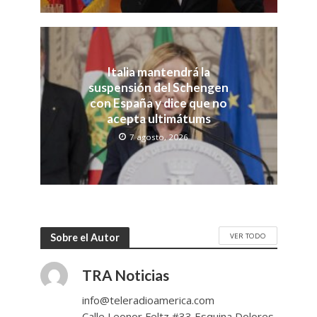
Italia mantendrá la
suspensión del Schengen
con España y dice que no
acepta ultimátums
7 agosto, 2026
VER TODO
Sobre el Autor
TRA Noticias
info@teleradioamerica.com
Calle Leonor Feltz #33 Esquina Dolores