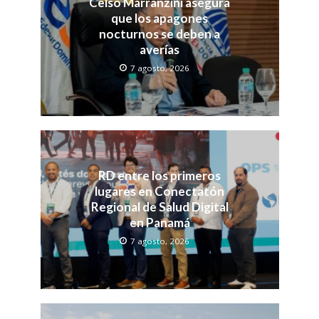
Celso Marranzini asegura
que los apagones
nocturnos se deben a
averías
7 agosto, 2026
RD entre los primeros
lugares en Conectatón
Regional de Salud Digital
en Panamá
7 agosto, 2026