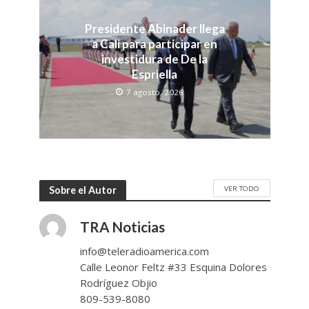
Presidente Abinader llega
a Cali para participar en
investidura de De la
Espriella
7 agosto, 2026
VER TODO
Sobre el Autor
TRA Noticias
info@teleradioamerica.com
Calle Leonor Feltz #33 Esquina Dolores
Rodríguez Objio
809-539-8080