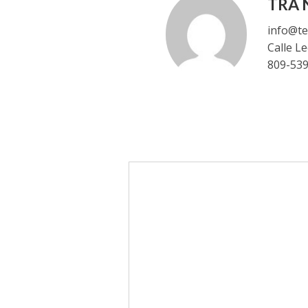
TRA N
info@te
Calle L
809-53