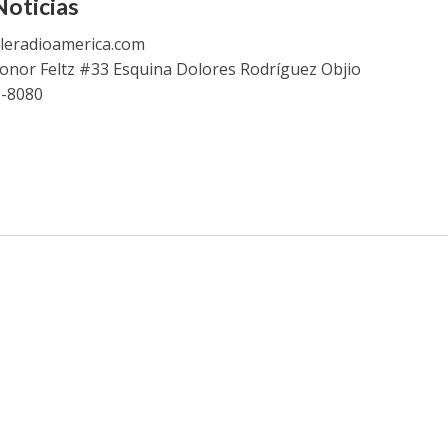
oticias
leradioamerica.com
eonor Feltz #33 Esquina Dolores Rodríguez Objio
9-8080