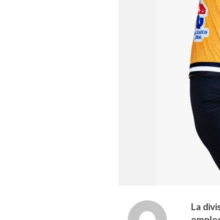
La div
empleo