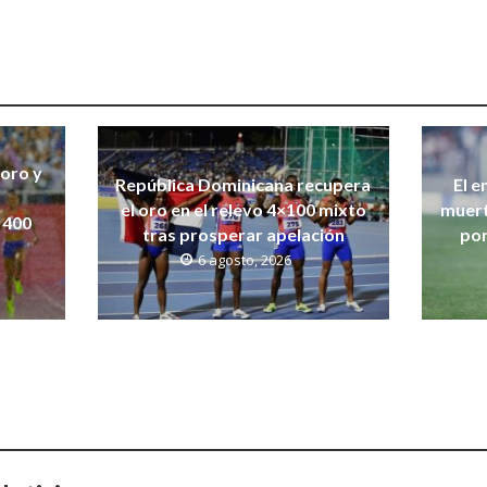
 oro y
República Dominicana recupera
El e
el oro en el relevo 4×100 mixto
muert
 400
tras prosperar apelación
por
6 agosto, 2026