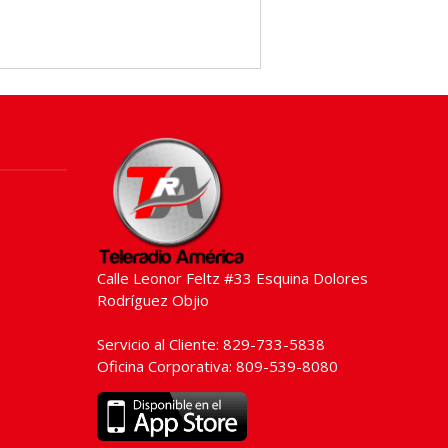
Calle Leonor Feltz #33 Esquina Dolores
Rodríguez Objio
Servicio al Cliente: 829-733-5838
Oficina Corporativa: 809-539-8080