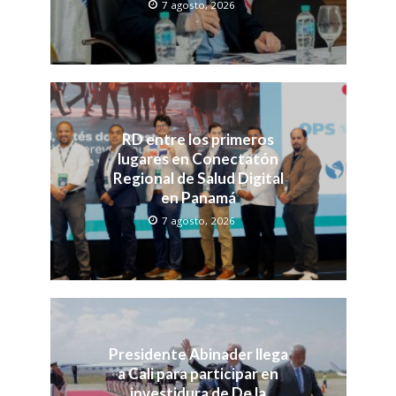
7 agosto, 2026
RD entre los primeros
lugares en Conectatón
Regional de Salud Digital
en Panamá
7 agosto, 2026
Presidente Abinader llega
a Cali para participar en
investidura de De la