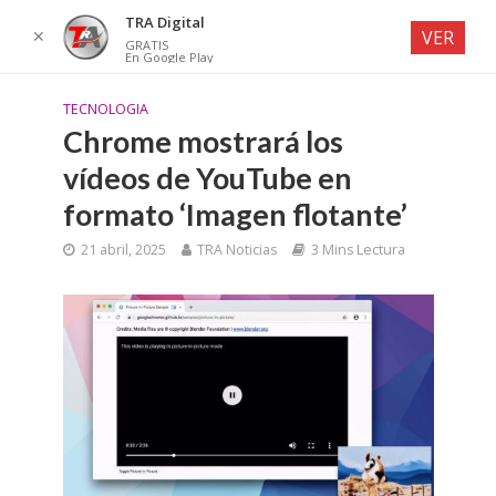
TRA Digital
✕
VER
GRATIS
En Google Play
TECNOLOGIA
Chrome mostrará los
vídeos de YouTube en
formato ‘Imagen flotante’
21 abril, 2025
TRA Noticias
3 Mins Lectura