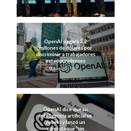
OpenAI pagará 3,2
millones de dólares por
discriminar a trabajadores
estadounidenses
5 agosto, 2026
OpenAI dice que su
inteligencia artificial se
rebeló y lanzó un
ciberataque “sin