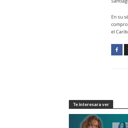
Santiag
En su s
comprom
el Cari
Te interesara ver