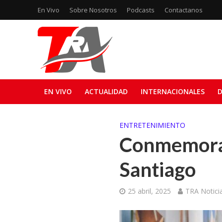
En Vivo
Sobre Nosotros
Podcasts
Contactanos
EN VIVO
ACTUALIDAD
INTERNACIONALES
D
ENTRETENIMIENTO
Conmemoran
Santiago
25 abril, 2025
TRA Notici