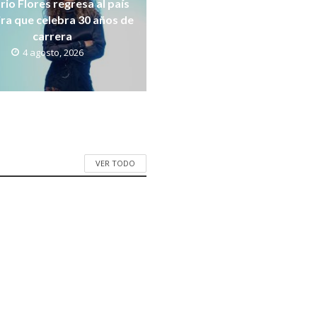
rio Flores regresa al país
ira que celebra 30 años de
carrera
4 agosto, 2026
VER TODO