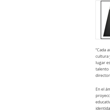
“Cada a
cultura
lugar e
talento
directo
En el ám
proyecc
educati
identida