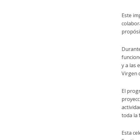
Este im
colabor
propósi
Durante
funcion
y a las
Virgen d
El prog
proyecc
activid
toda la 
Esta ce