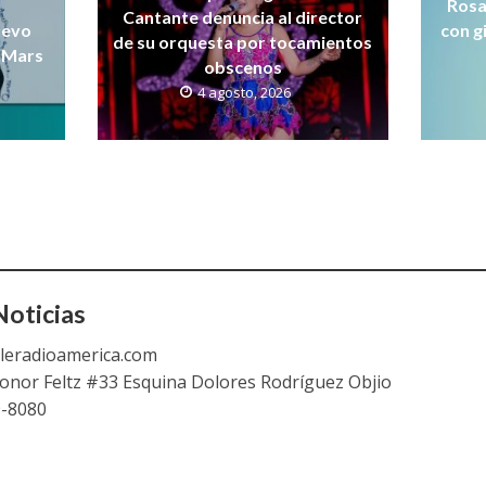
Rosa
Cantante denuncia al director
uevo
con g
de su orquesta por tocamientos
 Mars
obscenos
4 agosto, 2026
oticias
leradioamerica.com
eonor Feltz #33 Esquina Dolores Rodríguez Objio
9-8080