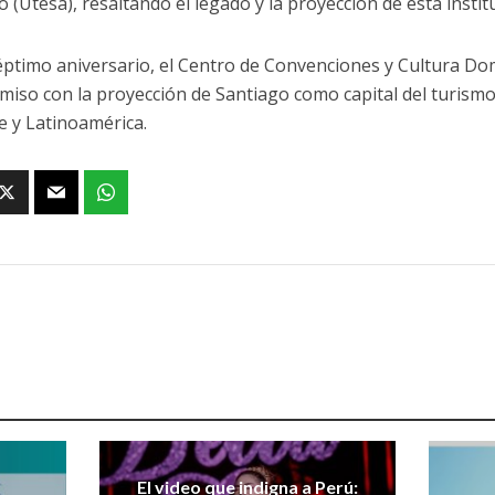
o (Utesa), resaltando el legado y la proyección de esta insti
éptimo aniversario, el Centro de Convenciones y Cultura Do
iso con la proyección de Santiago como capital del turismo
be y Latinoamérica.
El video que indigna a Perú: