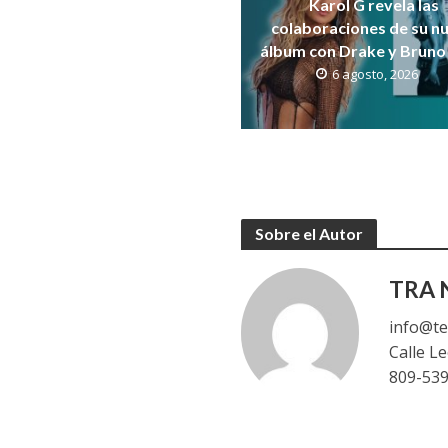
Karol G revela las
colaboraciones de su n
álbum con Drake y Bruno
6 agosto, 2026
Sobre el Autor
TRA N
info@te
Calle L
809-53