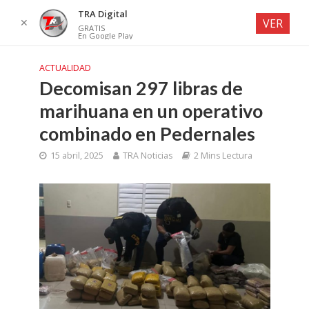
TRA Digital
✕
VER
GRATIS
En Google Play
ACTUALIDAD
Decomisan 297 libras de
marihuana en un operativo
combinado en Pedernales
15 abril, 2025
TRA Noticias
2 Mins Lectura