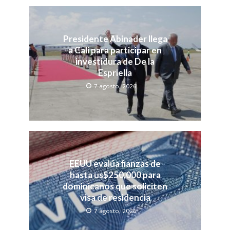
Presidente Abinader llega
a Cali para participar en
investidura de De la
Espriella
7 agosto, 2026
EEUU evalúa fianzas de
hasta us$250,000 para
dominicanos que soliciten
visa de residencia
7 agosto, 2026