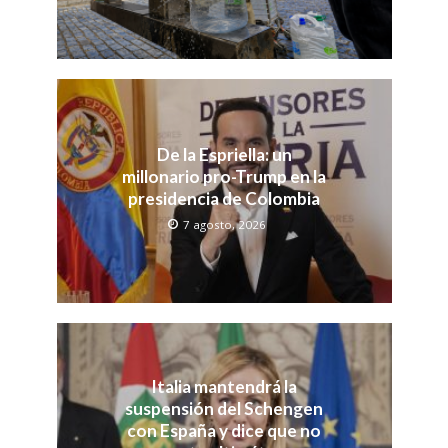
De la Espriella: un
millonario pro-Trump en la
presidencia de Colombia
7 agosto, 2026
Italia mantendrá la
suspensión del Schengen
con España y dice que no