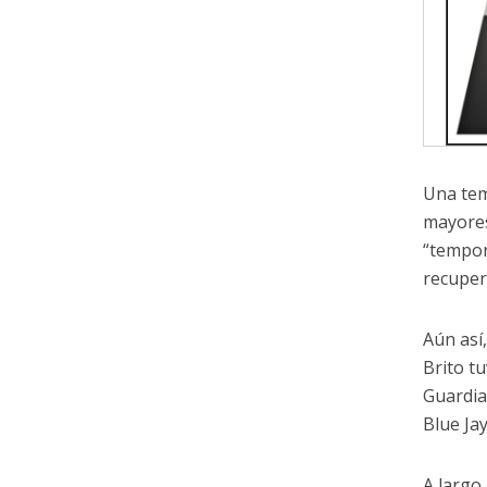
Una tem
mayores
“tempor
recuper
Aún así
Brito t
Guardia
Blue Jay
A largo