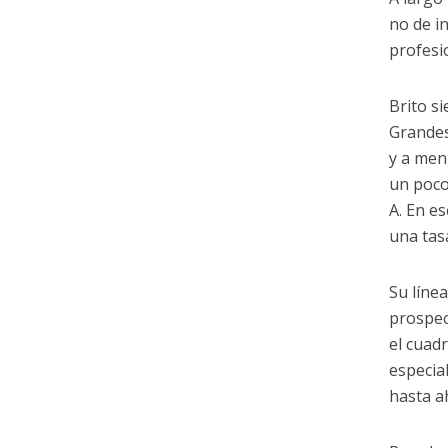
no de i
profesi
Brito s
Grandes
y a men
un poco
A. En e
una tas
Su líne
prospec
el cuad
especia
hasta a