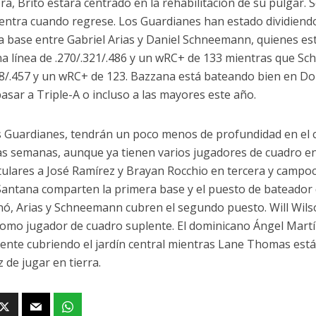
ra, Brito estará centrado en la rehabilitación de su pulgar.
entra cuando regrese. Los Guardianes han estado dividiendo
 base entre Gabriel Arias y Daniel Schneemann, quienes est
na línea de .270/.321/.486 y un wRC+ de 133 mientras que S
08/.457 y un wRC+ de 123. Bazzana está bateando bien en Do
asar a Triple-A o incluso a las mayores este año.
s Guardianes, tendrán un poco menos de profundidad en el c
s semanas, aunque ya tienen varios jugadores de cuadro en 
tulares a José Ramírez y Brayan Rocchio en tercera y campo
Santana comparten la primera base y el puesto de bateador
ó, Arias y Schneemann cubren el segundo puesto. Will Wils
como jugador de cuadro suplente. El dominicano Ángel Mart
ente cubriendo el jardín central mientras Lane Thomas est
 de jugar en tierra.