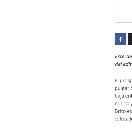
Este con
del edit
El pros
pulgar 
baja en
noticia 
Brito e
colocad