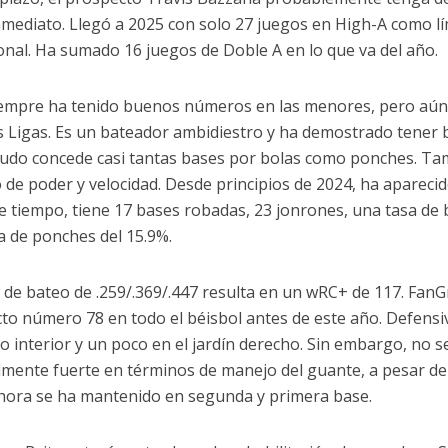
nmediato. Llegó a 2025 con solo 27 juegos en High-A como lí
onal. Ha sumado 16 juegos de Doble A en lo que va del año.
iempre ha tenido buenos números en las menores, pero aún 
 Ligas. Es un bateador ambidiestro y ha demostrado tener bu
udo concede casi tantas bases por bolas como ponches. T
 de poder y velocidad. Desde principios de 2024, ha aparecid
se tiempo, tiene 17 bases robadas, 23 jonrones, una tasa de 
a de ponches del 15.9%.
a de bateo de .259/.369/.447 resulta en un wRC+ de 117. FanGr
to número 78 en todo el béisbol antes de este año. Defens
ro interior y un poco en el jardín derecho. Sin embargo, no s
lmente fuerte en términos de manejo del guante, a pesar de e
hora se ha mantenido en segunda y primera base.