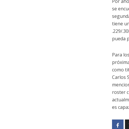
Por aho
se encu
segunda
tiene u
.229/.3
pueda p
Para lo
próxima
como ti
Carlos 
mencion
roster 
actualm
es capaz