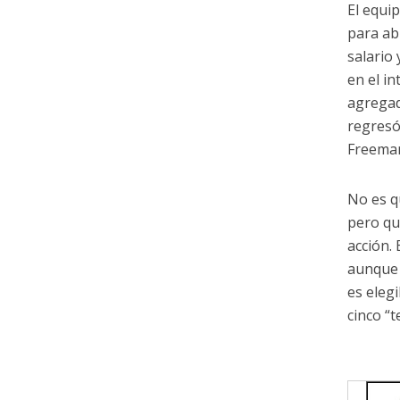
El equip
para ab
salario 
en el i
agregad
regresó
Freeman
No es q
pero qu
acción.
aunque 
es eleg
cinco “