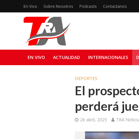
En Vivo
Sobre Nosotros
Podcasts
Contactanos
EN VIVO
ACTUALIDAD
INTERNACIONALES
D
DEPORTES
El prospect
perderá jue
26 abril, 2025
TRA Notici