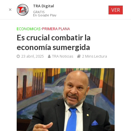
TRA Digital
✕
VER
GRATIS
En Google Play
ECONOMICAS
•
PRIMERA PLANA
Es crucial combatir la
economía sumergida
23 abril, 2025
TRA Noticias
2 Mins Lectura