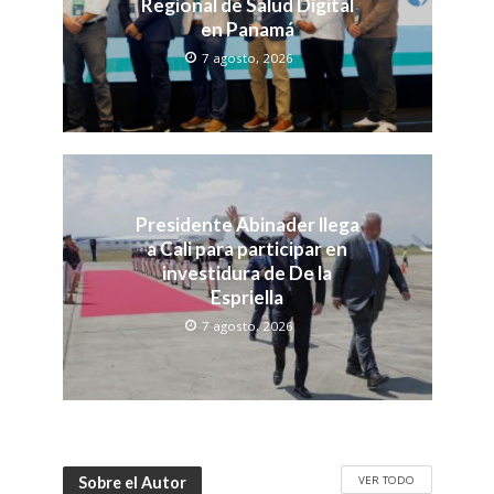
Regional de Salud Digital
en Panamá
7 agosto, 2026
Presidente Abinader llega
a Cali para participar en
investidura de De la
Espriella
7 agosto, 2026
VER TODO
Sobre el Autor