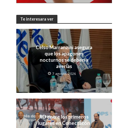
Te interesara ver
Celso Marranzini asegura
que los apagones
nocturnos se deben a
averías
7 agosto, 2026
RD entre los primeros
lugares en Conectatón