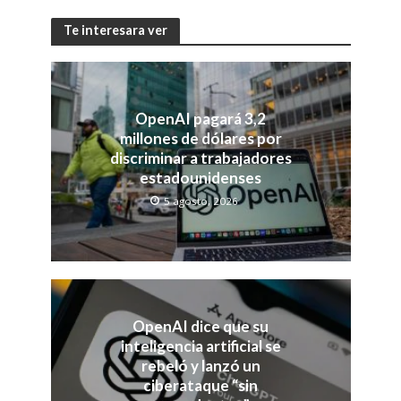
Te interesara ver
OpenAI pagará 3,2
millones de dólares por
discriminar a trabajadores
estadounidenses
5 agosto, 2026
OpenAI dice que su
inteligencia artificial se
rebeló y lanzó un
ciberataque “sin