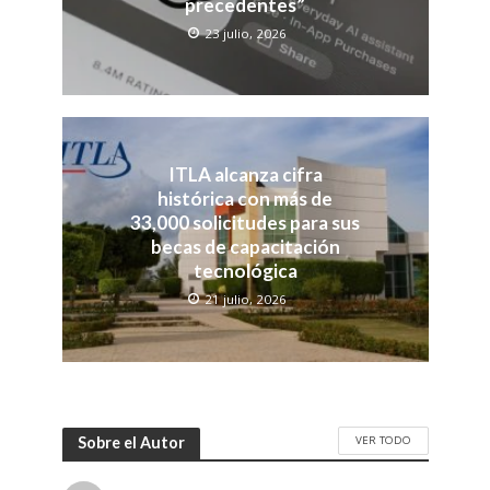
precedentes”
23 julio, 2026
ITLA alcanza cifra
histórica con más de
33,000 solicitudes para sus
becas de capacitación
tecnológica
21 julio, 2026
VER TODO
Sobre el Autor