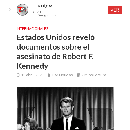
TRA Digital
✕
VER
GRATIS
En Google Play
INTERNACIONALES
Estados Unidos reveló
documentos sobre el
asesinato de Robert F.
Kennedy
19 abril, 2025
TRA Noticias
2 Mins Lectura