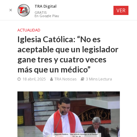
TRA Digital
✕
VER
GRATIS
En Google Play
ACTUALIDAD
Iglesia Católica: “No es
aceptable que un legislador
gane tres y cuatro veces
más que un médico”
18 abril, 2025
TRA Noticias
3 Mins Lectura