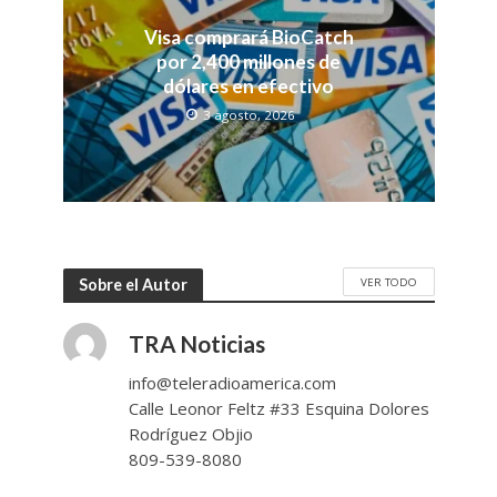
Visa comprará BioCatch
por 2,400 millones de
dólares en efectivo
3 agosto, 2026
VER TODO
Sobre el Autor
TRA Noticias
info@teleradioamerica.com
Calle Leonor Feltz #33 Esquina Dolores
Rodríguez Objio
809-539-8080