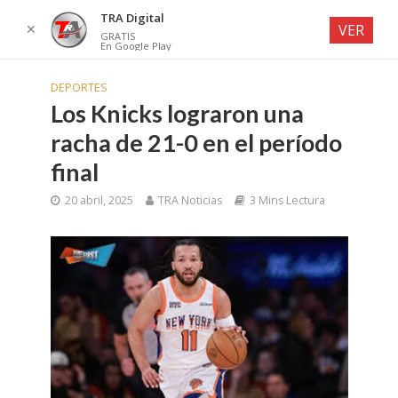
TRA Digital
✕
VER
GRATIS
En Google Play
DEPORTES
Los Knicks lograron una
racha de 21-0 en el período
final
20 abril, 2025
TRA Noticias
3 Mins Lectura