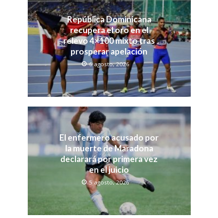
República Dominicana
recupera el oro en el
relevo 4×100 mixto tras
prosperar apelación
6 agosto, 2026
El enfermero acusado por
la muerte de Maradona
declarará por primera vez
en el juicio
5 agosto, 2026