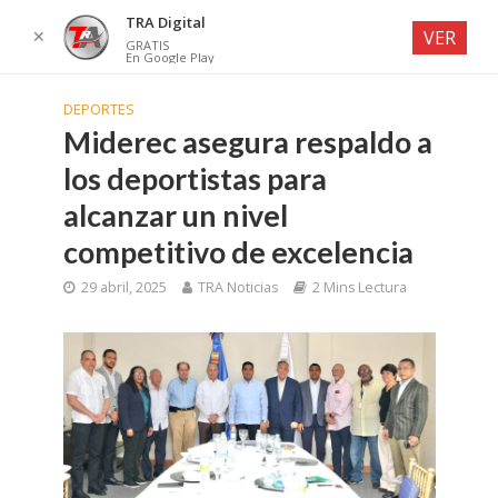
TRA Digital
✕
VER
GRATIS
En Google Play
DEPORTES
Miderec asegura respaldo a
los deportistas para
alcanzar un nivel
competitivo de excelencia
29 abril, 2025
TRA Noticias
2 Mins Lectura