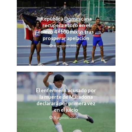
República Dominicana
recupera el oro en el
relevo 4×100 mixto tras
prosperar apelación
6 agosto, 2026
El enfermero acusado por
la muerte de Maradona
declarará por primera vez
en el juicio
5 agosto, 2026